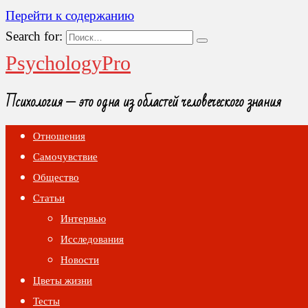
Перейти к содержанию
Search for:
PsychologyPro
Психология — это одна из областей человеческого знания
Отношения
Самочувствие
Общество
Статьи
Интервью
Исследования
Новости
Цветы жизни
Тесты