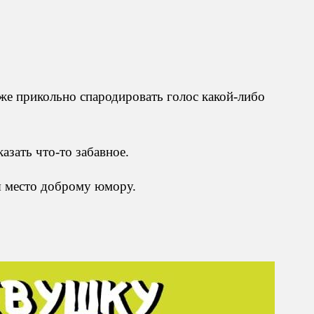
же прикольно спародировать голос какой-либо
азать что-то забавное.
я место доброму юмору.